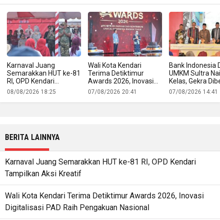
Karnaval Juang
Wali Kota Kendari
Bank Indonesia 
Semarakkan HUT ke-81
Terima Detiktimur
UMKM Sultra Na
RI, OPD Kendari
Awards 2026, Inovasi
Kelas, Gekra Dib
Tampilkan Aksi Kreatif
Digitalisasi PAD Raih
untuk Buka Jala
08/08/2026 18:25
07/08/2026 20:41
07/08/2026 14:41
Pengakuan Nasional
Produk Lokal ke
Ekspor
BERITA LAINNYA
Karnaval Juang Semarakkan HUT ke-81 RI, OPD Kendari
Tampilkan Aksi Kreatif
Wali Kota Kendari Terima Detiktimur Awards 2026, Inovasi
Digitalisasi PAD Raih Pengakuan Nasional