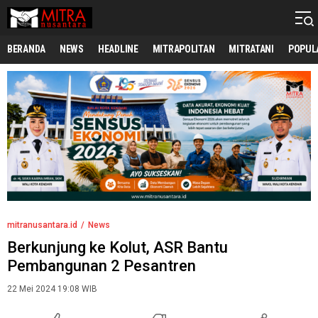
mitranusantara.id
Mitranya Masyarakat Indonesia
BERANDA
NEWS
HEADLINE
MITRAPOLITAN
MITRATANI
POPUL
mitranusantara.id
News
Berkunjung ke Kolut, ASR Bantu
Pembangunan 2 Pesantren
22 Mei 2024 19:08 WIB