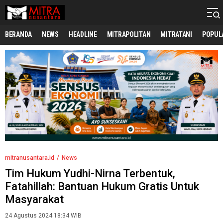
mitranusantara.id
Mitranya Masyarakat Indonesia
BERANDA
NEWS
HEADLINE
MITRAPOLITAN
MITRATANI
POPUL
mitranusantara.id
News
Tim Hukum Yudhi-Nirna Terbentuk,
Fatahillah: Bantuan Hukum Gratis Untuk
Masyarakat
24 Agustus 2024 18:34 WIB