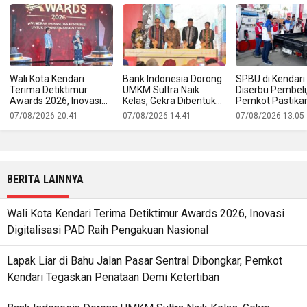
Wali Kota Kendari
Bank Indonesia Dorong
SPBU di Kendari
Terima Detiktimur
UMKM Sultra Naik
Diserbu Pembeli
Awards 2026, Inovasi
Kelas, Gekra Dibentuk
Pemkot Pastika
Digitalisasi PAD Raih
untuk Buka Jalan
Pasokan BBM T
07/08/2026 20:41
07/08/2026 14:41
07/08/2026 13:05
Pengakuan Nasional
Produk Lokal ke Pasar
Aman
Ekspor
BERITA LAINNYA
Wali Kota Kendari Terima Detiktimur Awards 2026, Inovasi
Digitalisasi PAD Raih Pengakuan Nasional
Lapak Liar di Bahu Jalan Pasar Sentral Dibongkar, Pemkot
Kendari Tegaskan Penataan Demi Ketertiban