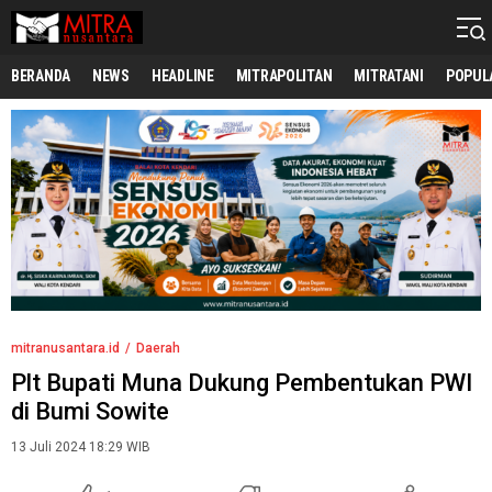
mitranusantara.id
Mitranya Masyarakat Indonesia
BERANDA
NEWS
HEADLINE
MITRAPOLITAN
MITRATANI
POPUL
mitranusantara.id
Daerah
Plt Bupati Muna Dukung Pembentukan PWI
di Bumi Sowite
13 Juli 2024 18:29 WIB