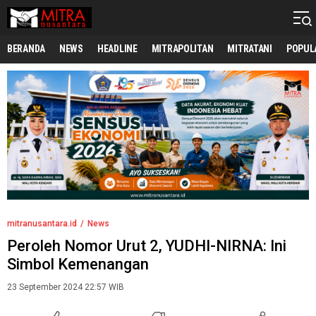
mitranusantara.id
Mitranya Masyarakat Indonesia
BERANDA
NEWS
HEADLINE
MITRAPOLITAN
MITRATANI
POPUL
mitranusantara.id
News
Peroleh Nomor Urut 2, YUDHI-NIRNA: Ini
Simbol Kemenangan
23 September 2024 22:57 WIB