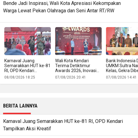
Bende Jadi Inspirasi, Wali Kota Apresiasi Kekompakan
Warga Lewat Pekan Olahraga dan Seni Antar RT/RW
Karnaval Juang
Wali Kota Kendari
Bank Indonesia 
Semarakkan HUT ke-81
Terima Detiktimur
UMKM Sultra Na
RI, OPD Kendari
Awards 2026, Inovasi
Kelas, Gekra Dib
Tampilkan Aksi Kreatif
Digitalisasi PAD Raih
untuk Buka Jala
08/08/2026 18:25
07/08/2026 20:41
07/08/2026 14:41
Pengakuan Nasional
Produk Lokal ke
Ekspor
BERITA LAINNYA
Karnaval Juang Semarakkan HUT ke-81 RI, OPD Kendari
Tampilkan Aksi Kreatif