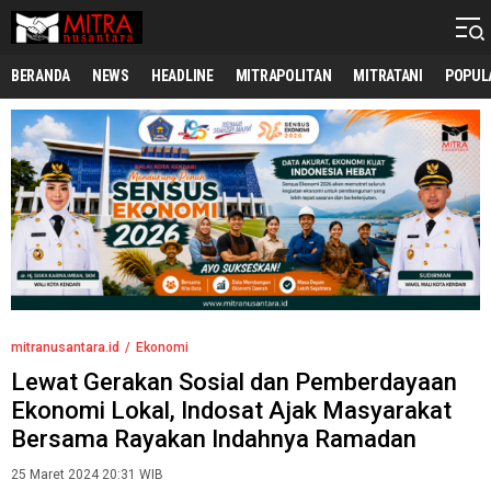
mitranusantara.id
Mitranya Masyarakat Indonesia
BERANDA
NEWS
HEADLINE
MITRAPOLITAN
MITRATANI
POPUL
mitranusantara.id
Ekonomi
Lewat Gerakan Sosial dan Pemberdayaan
Ekonomi Lokal, Indosat Ajak Masyarakat
Bersama Rayakan Indahnya Ramadan
25 Maret 2024 20:31 WIB