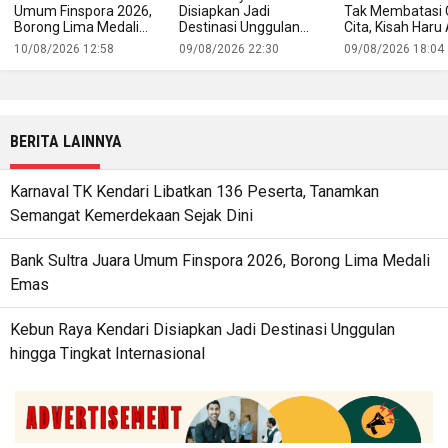
Umum Finspora 2026,
Disiapkan Jadi
Tak Membatasi C
Borong Lima Medali
Destinasi Unggulan
Cita, Kisah Har
Emas
hingga Tingkat
Akbar di Atas G
10/08/2026 12:58
09/08/2026 22:30
09/08/2026 18:04
Internasional
Kapal Ngapulu 
Jamnas XII 2026
BERITA LAINNYA
Karnaval TK Kendari Libatkan 136 Peserta, Tanamkan
Semangat Kemerdekaan Sejak Dini
Bank Sultra Juara Umum Finspora 2026, Borong Lima Medali
Emas
Kebun Raya Kendari Disiapkan Jadi Destinasi Unggulan
hingga Tingkat Internasional