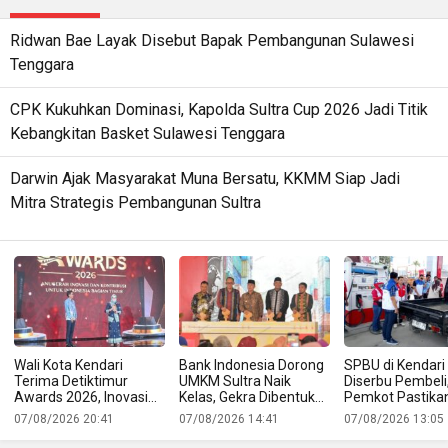
Ridwan Bae Layak Disebut Bapak Pembangunan Sulawesi
Tenggara
CPK Kukuhkan Dominasi, Kapolda Sultra Cup 2026 Jadi Titik
Kebangkitan Basket Sulawesi Tenggara
Darwin Ajak Masyarakat Muna Bersatu, KKMM Siap Jadi
Mitra Strategis Pembangunan Sultra
Wali Kota Kendari
Bank Indonesia Dorong
SPBU di Kendari
Terima Detiktimur
UMKM Sultra Naik
Diserbu Pembeli
Awards 2026, Inovasi
Kelas, Gekra Dibentuk
Pemkot Pastika
Digitalisasi PAD Raih
untuk Buka Jalan
Pasokan BBM T
07/08/2026 20:41
07/08/2026 14:41
07/08/2026 13:05
Pengakuan Nasional
Produk Lokal ke Pasar
Aman
Ekspor