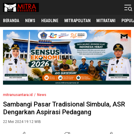
mitranusantara.id
Mitranya Masyarakat Indonesia
BERANDA
NEWS
HEADLINE
MITRAPOLITAN
MITRATANI
POPUL
mitranusantara.id
News
Sambangi Pasar Tradisional Simbula, ASR
Dengarkan Aspirasi Pedagang
22 Mei 2024 19:12 WIB