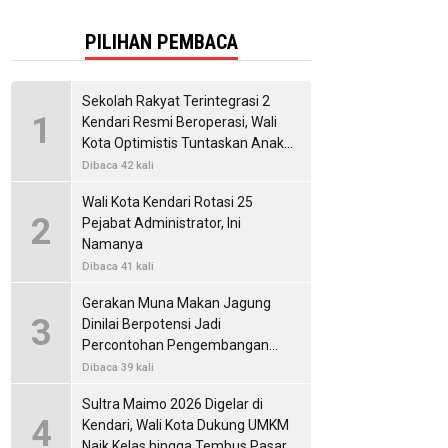
PILIHAN PEMBACA
Sekolah Rakyat Terintegrasi 2
1
Kendari Resmi Beroperasi, Wali
Kota Optimistis Tuntaskan Anak
Putus Sekolah
Dibaca 42 kali
Wali Kota Kendari Rotasi 25
2
Pejabat Administrator, Ini
Namanya
Dibaca 41 kali
Gerakan Muna Makan Jagung
3
Dinilai Berpotensi Jadi
Percontohan Pengembangan
Pangan Lokal
Dibaca 39 kali
Sultra Maimo 2026 Digelar di
4
Kendari, Wali Kota Dukung UMKM
Naik Kelas hingga Tembus Pasar