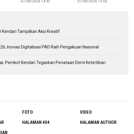
07/08/2026 14:41
07/08/2026 13:05
Pasar Ekspor
Kendari Tampilkan Aksi Kreatif
26, Inovasi Digitalisasi PAD Raih Pengakuan Nasional
gkar, Pemkot Kendari Tegaskan Penataan Demi Ketertiban
FOTO
VIDEO
AR
HALAMAN 404
HALAMAN AUTHOR
IAN