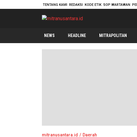
TENTANG KAMI
REDAKSI
KODE ETIK
SOP WARTAWAN
PE
mitranusantara.id
Mitranya Masyarakat Indonesia
NEWS
HEADLINE
MITRAPOLITAN
mitranusantara.id
Daerah