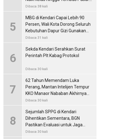
Internasional
Dibaca 38 kali
MBG di Kendari Capai Lebih 90
5
Persen, Wali Kota Dorong Seluruh
Kebutuhan Dapur Gizi Gunakan
Produk Lokal
Dibaca 31 kali
Sekda Kendari Serahkan Surat
6
Perintah Plt Kabag Protokol
Dibaca 30 kali
62 Tahun Memendam Luka
7
Perang, Mantan Intelijen Tempur
KKO Manaor Nababan Akhirnya
Membuka Kisah Operasi Dwikora
Dibaca 30 kali
Sejumlah SPPG di Kendari
8
Dihentikan Sementara, BGN
Pastikan Evaluasi untuk Jaga
Standar Layanan MBG
Dibaca 30 kali