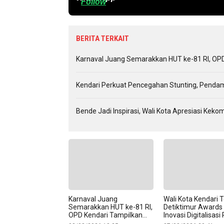
Follow
BERITA TERKAIT
Karnaval Juang Semarakkan HUT ke-81 RI, OPD 
Kendari Perkuat Pencegahan Stunting, Penda
Bende Jadi Inspirasi, Wali Kota Apresiasi Ke
Karnaval Juang
Wali Kota Kendari 
Semarakkan HUT ke-81 RI,
Detiktimur Awards
OPD Kendari Tampilkan
Inovasi Digitalisasi
Aksi Kreatif
Raih Pengakuan Na