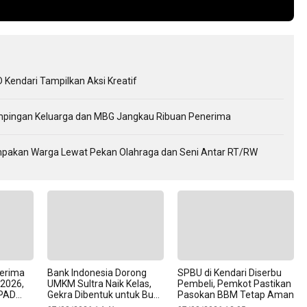
Kendari Tampilkan Aksi Kreatif
mpingan Keluarga dan MBG Jangkau Ribuan Penerima
kompakan Warga Lewat Pekan Olahraga dan Seni Antar RT/RW
Terima
Bank Indonesia Dorong
SPBU di Kendari Diserbu
 2026,
UMKM Sultra Naik Kelas,
Pembeli, Pemkot Pastikan
 PAD
Gekra Dibentuk untuk Buka
Pasokan BBM Tetap Aman
sional
Jalan Produk Lokal ke