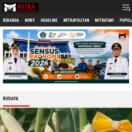
mitranusantara.id
Mitranya Masyarakat Indonesia
BERANDA
NEWS
HEADLINE
MITRAPOLITAN
MITRATANI
POPUL
BUDAYA