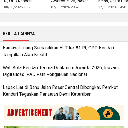
RI, OPD Kendari
Awards 2026, Inovasi
Kelas, Gekra Dib
Tampilkan Aksi Kreatif
Digitalisasi PAD Raih
untuk Buka Jala
08/08/2026 18:25
07/08/2026 20:41
07/08/2026 14:41
Pengakuan Nasional
Produk Lokal ke
Ekspor
BERITA LAINNYA
Karnaval Juang Semarakkan HUT ke-81 RI, OPD Kendari
Tampilkan Aksi Kreatif
Wali Kota Kendari Terima Detiktimur Awards 2026, Inovasi
Digitalisasi PAD Raih Pengakuan Nasional
Lapak Liar di Bahu Jalan Pasar Sentral Dibongkar, Pemkot
Kendari Tegaskan Penataan Demi Ketertiban