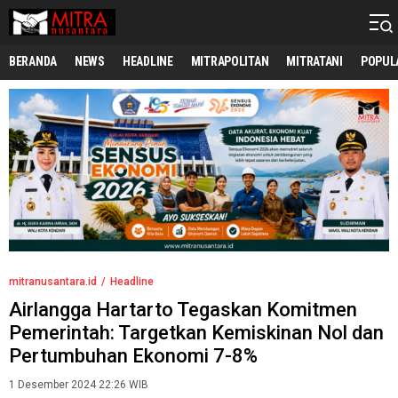
mitranusantara.id
Mitranya Masyarakat Indonesia
BERANDA
NEWS
HEADLINE
MITRAPOLITAN
MITRATANI
POPUL
mitranusantara.id
Headline
Airlangga Hartarto Tegaskan Komitmen
Pemerintah: Targetkan Kemiskinan Nol dan
Pertumbuhan Ekonomi 7-8%
1 Desember 2024 22:26 WIB