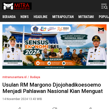
mitranusantara.id
Mitranya Masyarakat Indonesia
BERANDA
NEWS
HEADLINE
MITRAPOLITAN
MITRATANI
POPUL
mitranusantara.id
Budaya
Usulan RM Margono Djojohadikoesoemo
Menjadi Pahlawan Nasional Kian Menguat
14 November 2024 13:43 WIB