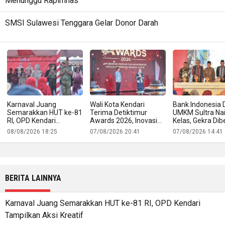
Menunggu Rapimnas
SMSI Sulawesi Tenggara Gelar Donor Darah
Karnaval Juang
Wali Kota Kendari
Bank Indonesia 
Semarakkan HUT ke-81
Terima Detiktimur
UMKM Sultra Na
RI, OPD Kendari
Awards 2026, Inovasi
Kelas, Gekra Dib
Tampilkan Aksi Kreatif
Digitalisasi PAD Raih
untuk Buka Jala
08/08/2026 18:25
07/08/2026 20:41
07/08/2026 14:41
Pengakuan Nasional
Produk Lokal ke
Ekspor
BERITA LAINNYA
Karnaval Juang Semarakkan HUT ke-81 RI, OPD Kendari
Tampilkan Aksi Kreatif