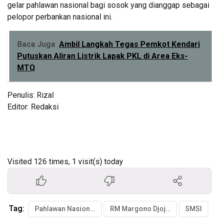
gelar pahlawan nasional bagi sosok yang dianggap sebagai
pelopor perbankan nasional ini.
Baca Juga
Ambil Langkah Tegas Pemkot Kendari
Putuskan Aliran Listrik Lapak PKL di Area Eks-
MTQ
Penulis: Rizal
Editor: Redaksi
Visited 126 times, 1 visit(s) today
Tag:
Pahlawan Nasional
RM Margono Djojohadikoesoemo
SMSI