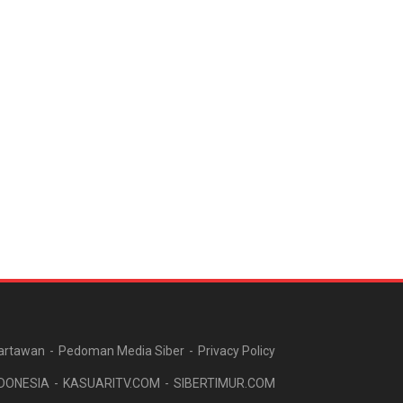
artawan
Pedoman Media Siber
Privacy Policy
DONESIA
KASUARITV.COM
SIBERTIMUR.COM