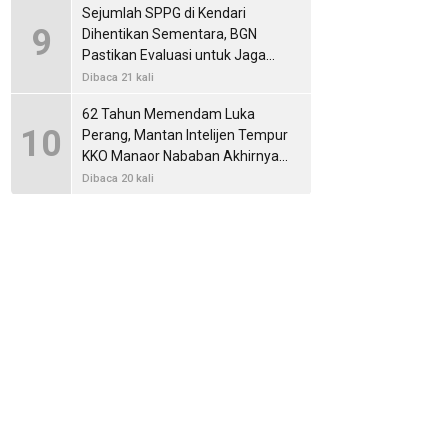
Sejumlah SPPG di Kendari
9
Dihentikan Sementara, BGN
Pastikan Evaluasi untuk Jaga
Standar Layanan MBG
Dibaca 21 kali
62 Tahun Memendam Luka
10
Perang, Mantan Intelijen Tempur
KKO Manaor Nababan Akhirnya
Membuka Kisah Operasi Dwikora
Dibaca 20 kali