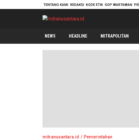
TENTANG KAMI
REDAKSI
KODE ETIK
SOP WARTAWAN
PE
mitranusantara.id
Mitranya Masyarakat Indonesia
NEWS
HEADLINE
MITRAPOLITAN
mitranusantara.id
Pemerintahan