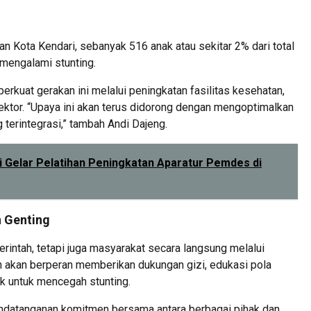
n Kota Kendari, sebanyak 516 anak atau sekitar 2% dari total
 mengalami stunting.
kuat gerakan ini melalui peningkatan fasilitas kesehatan,
ektor. “Upaya ini akan terus didorong dengan mengoptimalkan
 terintegrasi,” tambah Andi Dajeng.
Gelar Pelatihan Peningkatan Aparatur Pemdes di
 Genting
rintah, tetapi juga masyarakat secara langsung melalui
h akan berperan memberikan dukungan gizi, edukasi pola
k untuk mencegah stunting.
andatanganan komitmen bersama antara berbagai pihak dan