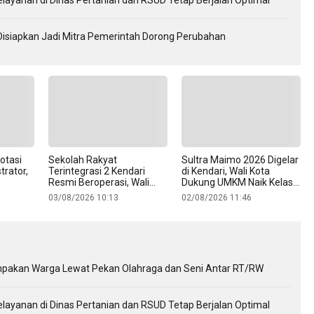
Disiapkan Jadi Mitra Pemerintah Dorong Perubahan
otasi
Sekolah Rakyat
Sultra Maimo 2026 Digelar
trator,
Terintegrasi 2 Kendari
di Kendari, Wali Kota
Resmi Beroperasi, Wali
Dukung UMKM Naik Kelas
Kota Optimistis Tuntaskan
hingga Tembus Pasar
03/08/2026 10:13
02/08/2026 11:46
Anak Putus Sekolah
Internasional
kompakan Warga Lewat Pekan Olahraga dan Seni Antar RT/RW
elayanan di Dinas Pertanian dan RSUD Tetap Berjalan Optimal