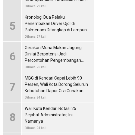
Putus Sekolah
Dibaca 29 kali
Kronologi Dua Pelaku
5
Penembakan Driver Ojol di
Palmeriam Ditangkap di Lampung,
Polisi Sita Senjata Api Rakitan
Dibaca 27 kali
Gerakan Muna Makan Jagung
6
Dinilai Berpotensi Jadi
Percontohan Pengembangan
Pangan Lokal
Dibaca 25 kali
MBG di Kendari Capai Lebih 90
7
Persen, Wali Kota Dorong Seluruh
Kebutuhan Dapur Gizi Gunakan
Produk Lokal
Dibaca 24 kali
Wali Kota Kendari Rotasi 25
8
Pejabat Administrator, Ini
Namanya
Dibaca 24 kali