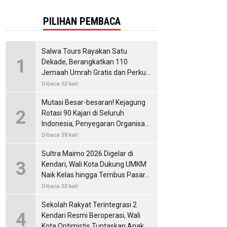
PILIHAN PEMBACA
Salwa Tours Rayakan Satu
1
Dekade, Berangkatkan 110
Jemaah Umrah Gratis dan Perkuat
Kemitraan Internasional
Dibaca 52 kali
Mutasi Besar-besaran! Kejagung
2
Rotasi 90 Kajari di Seluruh
Indonesia, Penyegaran Organisasi
untuk Perkuat Penegakan Hukum
Dibaca 38 kali
Sultra Maimo 2026 Digelar di
3
Kendari, Wali Kota Dukung UMKM
Naik Kelas hingga Tembus Pasar
Internasional
Dibaca 30 kali
Sekolah Rakyat Terintegrasi 2
4
Kendari Resmi Beroperasi, Wali
Kota Optimistis Tuntaskan Anak