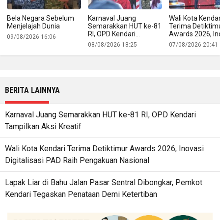
Bela Negara Sebelum
Karnaval Juang
Wali Kota Kendar
Menjelajah Dunia
Semarakkan HUT ke-81
Terima Detiktim
RI, OPD Kendari
Awards 2026, In
09/08/2026 16:06
Tampilkan Aksi Kreatif
Digitalisasi PAD 
08/08/2026 18:25
07/08/2026 20:41
Pengakuan Nasi
BERITA LAINNYA
Karnaval Juang Semarakkan HUT ke-81 RI, OPD Kendari
Tampilkan Aksi Kreatif
Wali Kota Kendari Terima Detiktimur Awards 2026, Inovasi
Digitalisasi PAD Raih Pengakuan Nasional
Lapak Liar di Bahu Jalan Pasar Sentral Dibongkar, Pemkot
Kendari Tegaskan Penataan Demi Ketertiban