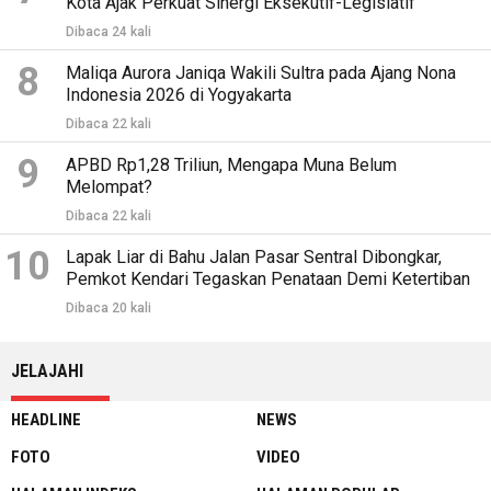
Kota Ajak Perkuat Sinergi Eksekutif-Legislatif
Dibaca 24 kali
8
Maliqa Aurora Janiqa Wakili Sultra pada Ajang Nona
Indonesia 2026 di Yogyakarta
Dibaca 22 kali
9
APBD Rp1,28 Triliun, Mengapa Muna Belum
Melompat?
Dibaca 22 kali
10
Lapak Liar di Bahu Jalan Pasar Sentral Dibongkar,
Pemkot Kendari Tegaskan Penataan Demi Ketertiban
Dibaca 20 kali
JELAJAHI
HEADLINE
NEWS
FOTO
VIDEO