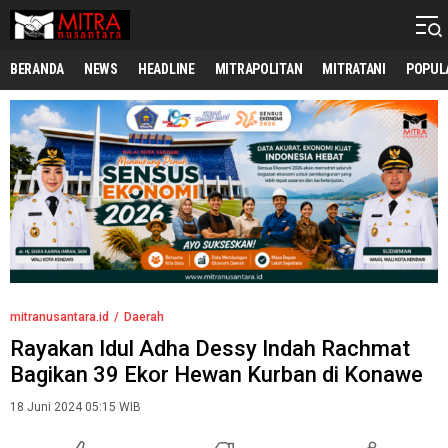
mitranusantara.id
Mitranya Masyarakat Indonesia
BERANDA
NEWS
HEADLINE
MITRAPOLITAN
MITRATANI
POPUL
mitranusantara.id
Daerah
Rayakan Idul Adha Dessy Indah Rachmat
Bagikan 39 Ekor Hewan Kurban di Konawe
18 Juni 2024 05:15 WIB