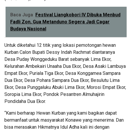
Baca Juga
Festival Liangkobori IV Dibuka Menbud
Fadli Zon, Gua Metanduno Segera Jadi Cagar
Budaya Nasional
Untuk diketahui 12 titik yang lokasi pemotongan hewan
Kurban Calon Bupati Dessy Indah Rachmat diantaranya
Desa Puday Wonggeduku Barat sebanyak Lima Ekor,
Kelurahan Ambekairi Unaaha Dua Ekor, Desa Asaki Lambuya
Empat Ekor, Puriala Tiga Ekor, Desa Konggamea Sampara
Dua Ekor, Desa Pohara Sampara Dua Ekor, Besulutu Lima
Ekor, Desa Punggaluku Abuki Lima Ekor, Morosi Empat Ekor,
Soropia Lima Ekor, Pondok Pesantren Almuhajirin
Pondidaha Dua Ekor.
“Kami berharap Hewan Kurban yang kami bagikan dapat
bermanfaat untuk masyarakat Konawe yang menerima. Dan
bisa merasakan Hikmatnya Idul Adha kali ini dengan