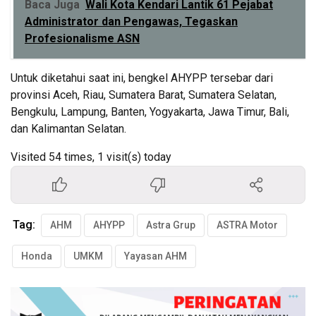
Baca Juga
Wali Kota Kendari Lantik 61 Pejabat
Administrator dan Pengawas, Tegaskan
Profesionalisme ASN
Untuk diketahui saat ini, bengkel AHYPP tersebar dari
provinsi Aceh, Riau, Sumatera Barat, Sumatera Selatan,
Bengkulu, Lampung, Banten, Yogyakarta, Jawa Timur, Bali,
dan Kalimantan Selatan.
Visited 54 times, 1 visit(s) today
Tag:
AHM
AHYPP
Astra Grup
ASTRA Motor
Honda
UMKM
Yayasan AHM