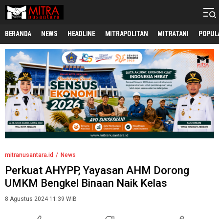
mitranusantara.id
Mitranya Masyarakat Indonesia
BERANDA
NEWS
HEADLINE
MITRAPOLITAN
MITRATANI
POPUL
mitranusantara.id
News
Perkuat AHYPP, Yayasan AHM Dorong
UMKM Bengkel Binaan Naik Kelas
8 Agustus 2024 11:39 WIB