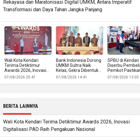
Rekayasa dan Maratonisasi Digital UMKM, Antara Imperatif
Transformasi dan Daya Tahan Jangka Panjang
Wali Kota Kendari
Bank Indonesia Dorong
SPBU di Kendari
Terima Detiktimur
UMKM Sultra Naik
Diserbu Pembeli
Awards 2026, Inovasi
Kelas, Gekra Dibentuk
Pemkot Pastika
Digitalisasi PAD Raih
untuk Buka Jalan
Pasokan BBM T
07/08/2026 20:41
07/08/2026 14:41
07/08/2026 13:05
Pengakuan Nasional
Produk Lokal ke Pasar
Aman
Ekspor
BERITA LAINNYA
Wali Kota Kendari Terima Detiktimur Awards 2026, Inovasi
Digitalisasi PAD Raih Pengakuan Nasional