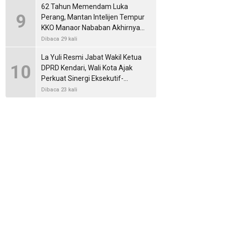
62 Tahun Memendam Luka
9
Perang, Mantan Intelijen Tempur
KKO Manaor Nababan Akhirnya
Membuka Kisah Operasi Dwikora
Dibaca 29 kali
La Yuli Resmi Jabat Wakil Ketua
10
DPRD Kendari, Wali Kota Ajak
Perkuat Sinergi Eksekutif-
Legislatif
Dibaca 23 kali