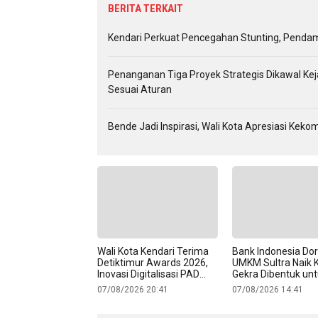
BERITA TERKAIT
Kendari Perkuat Pencegahan Stunting, Penda
Penanganan Tiga Proyek Strategis Dikawal Ke
Sesuai Aturan
Bende Jadi Inspirasi, Wali Kota Apresiasi Ke
Wali Kota Kendari Terima
Bank Indonesia Do
Detiktimur Awards 2026,
UMKM Sultra Naik K
Inovasi Digitalisasi PAD
Gekra Dibentuk un
Raih Pengakuan Nasional
Jalan Produk Lokal
07/08/2026 20:41
07/08/2026 14:41
Pasar Ekspor