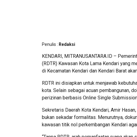
Penulis :
Redaksi
KENDARI, MITRANUSANTARA.ID – Pemerintah
(RDTR) Kawasan Kota Lama Kendari yang men
di Kecamatan Kendari dan Kendari Barat aka
RDTR ini disiapkan untuk menjawab kebutuh
kota. Selain sebagai acuan pembangunan, do
perizinan berbasis Online Single Submission
Sekretaris Daerah Kota Kendari, Amir Has
bukan sekadar formalitas. Menurutnya, dokum
kawasan titik nol perkembangan Kendari agar
“Tanpa RDTR, arah pemanfaatan ruang akan 