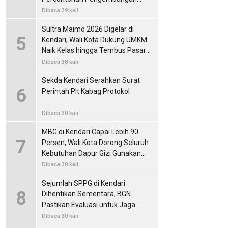
Pangan Lokal
Dibaca 39 kali
Sultra Maimo 2026 Digelar di
5
Kendari, Wali Kota Dukung UMKM
Naik Kelas hingga Tembus Pasar
Internasional
Dibaca 38 kali
Sekda Kendari Serahkan Surat
6
Perintah Plt Kabag Protokol
Dibaca 30 kali
MBG di Kendari Capai Lebih 90
7
Persen, Wali Kota Dorong Seluruh
Kebutuhan Dapur Gizi Gunakan
Produk Lokal
Dibaca 30 kali
Sejumlah SPPG di Kendari
8
Dihentikan Sementara, BGN
Pastikan Evaluasi untuk Jaga
Standar Layanan MBG
Dibaca 30 kali