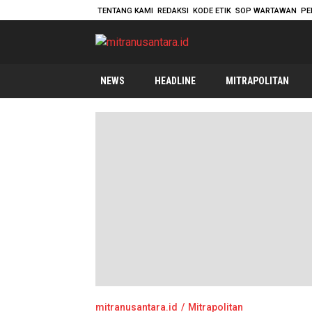
TENTANG KAMI
REDAKSI
KODE ETIK
SOP WARTAWAN
PE
mitranusantara.id
Mitranya Masyarakat Indonesia
NEWS
HEADLINE
MITRAPOLITAN
mitranusantara.id
Mitrapolitan