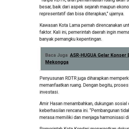
besar, baik dari aspek sejarah maupun ekono
representatif dan bisa diterapkan,” ujarnya.
Kawasan Kota Lama pernah direncanakan unt
faktor. Kali ini, pemerintah daerah ingin mem
banyak pemangku kepentingan.
Baca Juga
ASR-HUGUA Gelar Konser Be
Mekongga
Penyusunan RDTR juga diharapkan memperku
memanfaatkan ruang. Dengan begitu, proses p
investasi.
Amir Hasan menambahkan, dukungan sosial d
keberhasilan rencana ini. “Pembangunan tida
merasa memiliki dan menjaga harmonisasi di 
Pemerintah Kota Kendari menargetkan dok