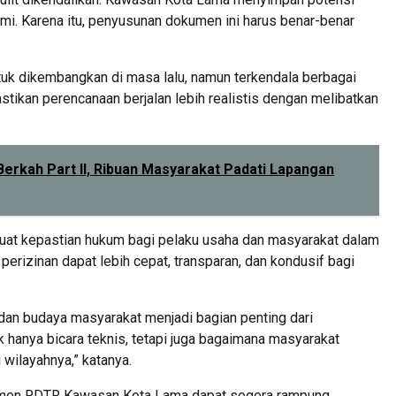
mi. Karena itu, penyusunan dokumen ini harus benar-benar
uk dikembangkan di masa lalu, namun terkendala berbagai
astikan perencanaan berjalan lebih realistis dengan melibatkan
rkah Part II, Ribuan Masyarakat Padati Lapangan
at kepastian hukum bagi pelaku usaha dan masyarakat dalam
erizinan dapat lebih cepat, transparan, dan kondusif bagi
an budaya masyarakat menjadi bagian penting dari
k hanya bicara teknis, tetapi juga bagaimana masyarakat
wilayahnya,” katanya.
umen RDTR Kawasan Kota Lama dapat segera rampung