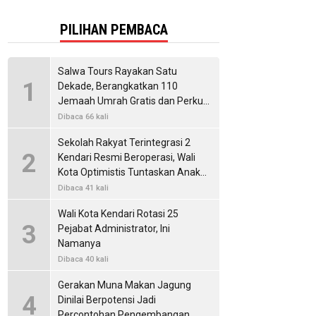
PILIHAN PEMBACA
Salwa Tours Rayakan Satu
1
Dekade, Berangkatkan 110
Jemaah Umrah Gratis dan Perkuat
Kemitraan Internasional
Dibaca 66 kali
Sekolah Rakyat Terintegrasi 2
2
Kendari Resmi Beroperasi, Wali
Kota Optimistis Tuntaskan Anak
Putus Sekolah
Dibaca 41 kali
Wali Kota Kendari Rotasi 25
3
Pejabat Administrator, Ini
Namanya
Dibaca 40 kali
Gerakan Muna Makan Jagung
4
Dinilai Berpotensi Jadi
Percontohan Pengembangan