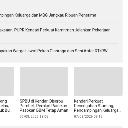
mpingan Keluarga dan MBG Jangkau Ribuan Penerima
jaksaan, PUPR Kendari Perkuat Komitmen Jalankan Pekerjaan
kompakan Warga Lewat Pekan Olahraga dan Seni Antar RT/RW
rong
SPBU di Kendari Diserbu
Kendari Perkuat
elas,
Pembeli, Pemkot Pastikan
Pencegahan Stunting,
tuk Buka
Pasokan BBM Tetap Aman
Pendampingan Keluarga
 ke
dan MBG Jangkau Ribuan
07/08/2026 13:05
07/08/2026 09:19
Penerima