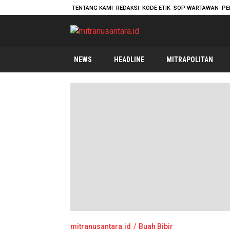
TENTANG KAMI
REDAKSI
KODE ETIK
SOP WARTAWAN
PE
mitranusantara.id
Mitranya Masyarakat Indonesia
NEWS
HEADLINE
MITRAPOLITAN
mitranusantara.id
Buah Bibir