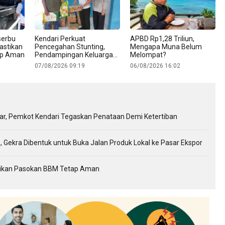
serbu
Kendari Perkuat
APBD Rp1,28 Triliun,
astikan
Pencegahan Stunting,
Mengapa Muna Belum
ap Aman
Pendampingan Keluarga
Melompat?
dan MBG Jangkau Ribuan
07/08/2026 09:19
06/08/2026 16:02
Penerima
gkar, Pemkot Kendari Tegaskan Penataan Demi Ketertiban
, Gekra Dibentuk untuk Buka Jalan Produk Lokal ke Pasar Ekspor
stikan Pasokan BBM Tetap Aman