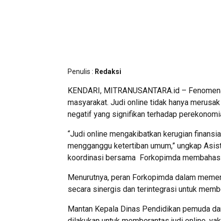
Penulis :
Redaksi
KENDARI, MITRANUSANTARA.id – Fenomena jud
masyarakat. Judi online tidak hanya merusak
negatif yang signifikan terhadap perekonom
“Judi online mengakibatkan kerugian finansia
mengganggu ketertiban umum,” ungkap Asist
koordinasi bersama Forkopimda membahas p
Menurutnya, peran Forkopimda dalam memeran
secara sinergis dan terintegrasi untuk member
Mantan Kepala Dinas Pendidikan pemuda dan 
dilakukan untuk memberantas judi online, y