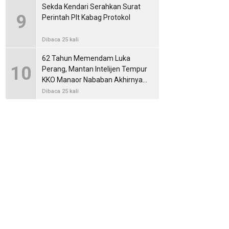
Sekda Kendari Serahkan Surat
9
Perintah Plt Kabag Protokol
Dibaca 25 kali
62 Tahun Memendam Luka
10
Perang, Mantan Intelijen Tempur
KKO Manaor Nababan Akhirnya
Membuka Kisah Operasi Dwikora
Dibaca 25 kali