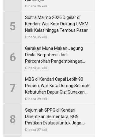
Dibaca 36 kali
Sultra Maimo 2026 Digelar di
5
Kendari, Wali Kota Dukung UMKM
Naik Kelas hingga Tembus Pasar
Internasional
Dibaca 35 kali
Gerakan Muna Makan Jagung
6
Dinilai Berpotensi Jadi
Percontohan Pengembangan
Pangan Lokal
Dibaca 31 kali
MBG di Kendari Capai Lebih 90
7
Persen, Wali Kota Dorong Seluruh
Kebutuhan Dapur Gizi Gunakan
Produk Lokal
Dibaca 29 kali
Sejumlah SPPG di Kendari
8
Dihentikan Sementara, BGN
Pastikan Evaluasi untuk Jaga
Standar Layanan MBG
Dibaca 27 kali