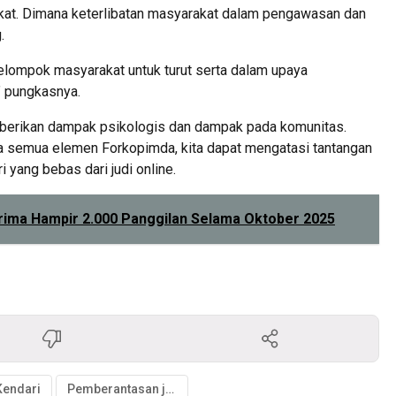
kat. Dimana keterlibatan masyarakat dalam pengawasan dan
.
lompok masyarakat untuk turut serta dalam upaya
” pungkasnya.
mberikan dampak psikologis dan dampak pada komunitas.
a semua elemen Forkopimda, kita dapat mengatasi tantangan
 yang bebas dari judi online.
erima Hampir 2.000 Panggilan Selama Oktober 2025
Kendari
Pemberantasan judi online