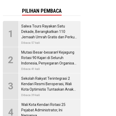
PILIHAN PEMBACA
Salwa Tours Rayakan Satu
1
Dekade, Berangkatkan 110
Jemaah Umrah Gratis dan Perkuat
Kemitraan Internasional
Dibaca 57 kali
Mutasi Besar-besaran! Kejagung
2
Rotasi 90 Kajari di Seluruh
Indonesia, Penyegaran Organisasi
untuk Perkuat Penegakan Hukum
Dibaca 41 kali
Sekolah Rakyat Terintegrasi 2
3
Kendari Resmi Beroperasi, Wali
Kota Optimistis Tuntaskan Anak
Putus Sekolah
Dibaca 39 kali
Wali Kota Kendari Rotasi 25
4
Pejabat Administrator, Ini
Namanya