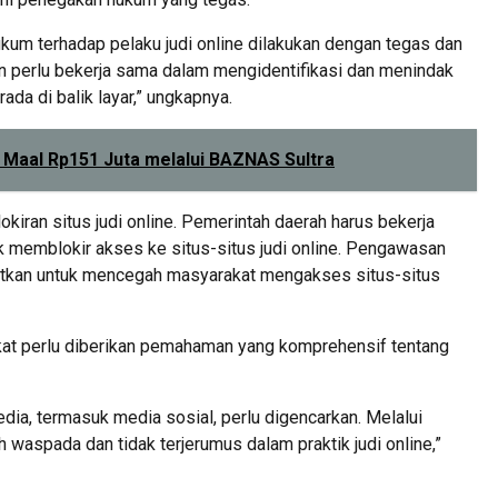
um terhadap pelaku judi online dilakukan dengan tegas dan
an perlu bekerja sama dalam mengidentifikasi dan menindak
da di balik layar,” ungkapnya.
t Maal Rp151 Juta melalui BAZNAS Sultra
iran situs judi online. Pemerintah daerah harus bekerja
k memblokir akses ke situs-situs judi online. Pengawasan
ngkatkan untuk mencegah masyarakat mengakses situs-situs
kat perlu diberikan pemahaman yang komprehensif tentang
dia, termasuk media sosial, perlu digencarkan. Melalui
h waspada dan tidak terjerumus dalam praktik judi online,”