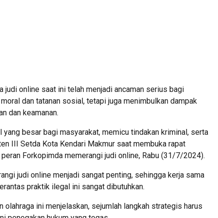
i online saat ini telah menjadi ancaman serius bagi
 moral dan tatanan sosial, tetapi juga menimbulkan dampak
ian dan keamanan.
l yang besar bagi masyarakat, memicu tindakan kriminal, serta
en III Setda Kota Kendari Makmur saat membuka rapat
eran Forkopimda memerangi judi online, Rabu (31/7/2024).
gi judi online menjadi sangat penting, sehingga kerja sama
antas praktik ilegal ini sangat dibutuhkan.
olahraga ini menjelaskan, sejumlah langkah strategis harus
akni penegakan hukum yang tegas.