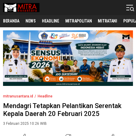
mitranusantara.id
Mitranya Masyarakat Indonesia
BERANDA
NEWS
HEADLINE
MITRAPOLITAN
MITRATANI
POPUL
mitranusantara.id
Headline
Mendagri Tetapkan Pelantikan Serentak
Kepala Daerah 20 Februari 2025
3 Februari 2025 10:26 WIB