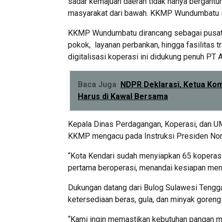
sadar kemajuan daerah tidak hanya bergantun
masyarakat dari bawah. KKMP Wundumbatu ini 
KKMP Wundumbatu dirancang sebagai pusat pe
pokok, layanan perbankan, hingga fasilitas t
digitalisasi koperasi ini didukung penuh PT 
Baca Juga
NDPR Deklarasi, Ketua Komi
Harus di Kawal Bersama
Kepala Dinas Perdagangan, Koperasi, dan U
KKMP mengacu pada Instruksi Presiden Nom
“Kota Kendari sudah menyiapkan 65 koperasi
pertama beroperasi, menandai kesiapan menuj
Dukungan datang dari Bulog Sulawesi Tengga
ketersediaan beras, gula, dan minyak goreng
“Kami ingin memastikan kebutuhan pangan ma