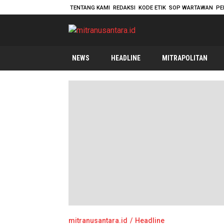
TENTANG KAMI
REDAKSI
KODE ETIK
SOP WARTAWAN
PE
mitranusantara.id
Mitranya Masyarakat Indonesia
NEWS
HEADLINE
MITRAPOLITAN
mitranusantara.id
Headline