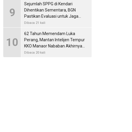
Sejumlah SPPG di Kendari
9
Dihentikan Sementara, BGN
Pastikan Evaluasi untuk Jaga
Standar Layanan MBG
Dibaca 21 kali
62 Tahun Memendam Luka
10
Perang, Mantan Intelijen Tempur
KKO Manaor Nababan Akhirnya
Membuka Kisah Operasi Dwikora
Dibaca 20 kali