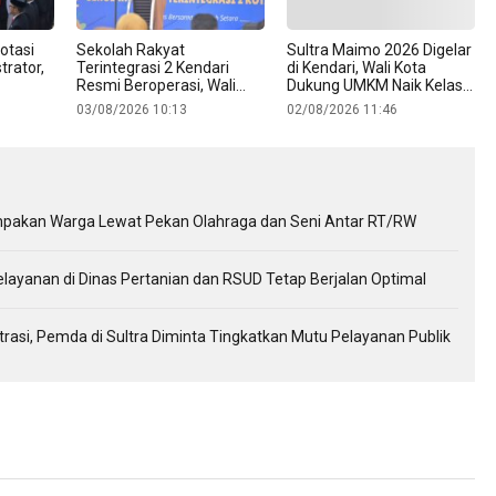
otasi
Sekolah Rakyat
Sultra Maimo 2026 Digelar
trator,
Terintegrasi 2 Kendari
di Kendari, Wali Kota
Resmi Beroperasi, Wali
Dukung UMKM Naik Kelas
Kota Optimistis Tuntaskan
hingga Tembus Pasar
03/08/2026 10:13
02/08/2026 11:46
Anak Putus Sekolah
Internasional
kompakan Warga Lewat Pekan Olahraga dan Seni Antar RT/RW
elayanan di Dinas Pertanian dan RSUD Tetap Berjalan Optimal
si, Pemda di Sultra Diminta Tingkatkan Mutu Pelayanan Publik