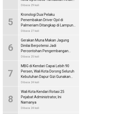
Putus Sekolah
Dibaca 29 kali
Kronologi Dua Pelaku
5
Penembakan Driver Ojol di
Palmeriam Ditangkap di Lampung,
Polisi Sita Senjata Api Rakitan
Dibaca 27 kali
Gerakan Muna Makan Jagung
6
Dinilai Berpotensi Jadi
Percontohan Pengembangan
Pangan Lokal
Dibaca 25 kali
MBG di Kendari Capai Lebih 90
7
Persen, Wali Kota Dorong Seluruh
Kebutuhan Dapur Gizi Gunakan
Produk Lokal
Dibaca 24 kali
Wali Kota Kendari Rotasi 25
8
Pejabat Administrator, Ini
Namanya
Dibaca 24 kali