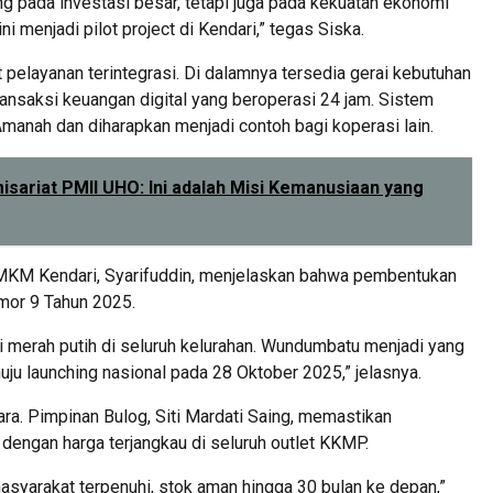
g pada investasi besar, tetapi juga pada kekuatan ekonomi
menjadi pilot project di Kendari,” tegas Siska.
layanan terintegrasi. Di dalamnya tersedia gerai kebutuhan
ransaksi keuangan digital yang beroperasi 24 jam. Sistem
Amanah dan diharapkan menjadi contoh bagi koperasi lain.
sariat PMII UHO: Ini adalah Misi Kemanusiaan yang
MKM Kendari, Syarifuddin, menjelaskan bahwa pembentukan
or 9 Tahun 2025.
 merah putih di seluruh kelurahan. Wundumbatu menjadi yang
u launching nasional pada 28 Oktober 2025,” jelasnya.
ra. Pimpinan Bulog, Siti Mardati Saing, memastikan
 dengan harga terjangkau di seluruh outlet KKMP.
syarakat terpenuhi, stok aman hingga 30 bulan ke depan,”