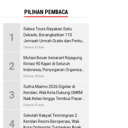
PILIHAN PEMBACA
Salwa Tours Rayakan Satu
1
Dekade, Berangkatkan 110
Jemaah Umrah Gratis dan Perkuat
Kemitraan Internasional
Dibaca 52 kali
Mutasi Besar-besaran! Kejagung
2
Rotasi 90 Kajari di Seluruh
Indonesia, Penyegaran Organisasi
untuk Perkuat Penegakan Hukum
Dibaca 38 kali
Sultra Maimo 2026 Digelar di
3
Kendari, Wali Kota Dukung UMKM
Naik Kelas hingga Tembus Pasar
Internasional
Dibaca 30 kali
Sekolah Rakyat Terintegrasi 2
4
Kendari Resmi Beroperasi, Wali
Kota Optimistis Tuntaskan Anak