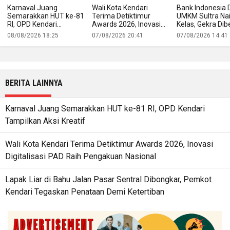
Karnaval Juang
Wali Kota Kendari
Bank Indonesia 
Semarakkan HUT ke-81
Terima Detiktimur
UMKM Sultra Na
RI, OPD Kendari
Awards 2026, Inovasi
Kelas, Gekra Dib
Tampilkan Aksi Kreatif
Digitalisasi PAD Raih
untuk Buka Jala
08/08/2026 18:25
07/08/2026 20:41
07/08/2026 14:41
Pengakuan Nasional
Produk Lokal ke
Ekspor
BERITA LAINNYA
Karnaval Juang Semarakkan HUT ke-81 RI, OPD Kendari
Tampilkan Aksi Kreatif
Wali Kota Kendari Terima Detiktimur Awards 2026, Inovasi
Digitalisasi PAD Raih Pengakuan Nasional
Lapak Liar di Bahu Jalan Pasar Sentral Dibongkar, Pemkot
Kendari Tegaskan Penataan Demi Ketertiban