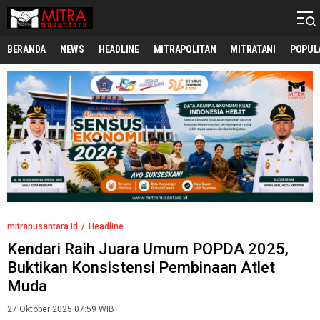
mitranusantara.id
Mitranya Masyarakat Indonesia
BERANDA
NEWS
HEADLINE
MITRAPOLITAN
MITRATANI
POPUL
mitranusantara.id
Headline
Kendari Raih Juara Umum POPDA 2025,
Buktikan Konsistensi Pembinaan Atlet
Muda
27 Oktober 2025 07:59 WIB