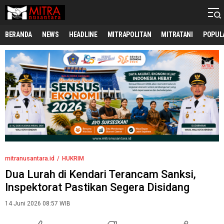
mitranusantara.id
Mitranya Masyarakat Indonesia
BERANDA
NEWS
HEADLINE
MITRAPOLITAN
MITRATANI
POPUL
mitranusantara.id
HUKRIM
Dua Lurah di Kendari Terancam Sanksi,
Inspektorat Pastikan Segera Disidang
14 Juni 2026 08:57 WIB