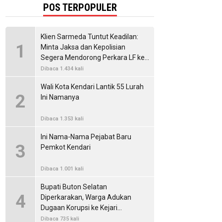
POS TERPOPULER
Klien Sarmeda Tuntut Keadilan:
1
Minta Jaksa dan Kepolisian
Segera Mendorong Perkara LF ke
Pengadilan
Dibaca 1.434 kali
Wali Kota Kendari Lantik 55 Lurah
2
Ini Namanya
Dibaca 1.353 kali
Ini Nama-Nama Pejabat Baru
3
Pemkot Kendari
Dibaca 1.001 kali
Bupati Buton Selatan
4
Diperkarakan, Warga Adukan
Dugaan Korupsi ke Kejari
Pasarwajo
Dibaca 735 kali