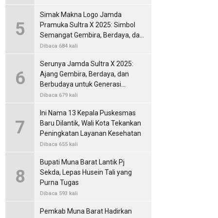
Simak Makna Logo Jamda
5
Pramuka Sultra X 2025: Simbol
Semangat Gembira, Berdaya, dan
Berbudaya
Dibaca 684 kali
Serunya Jamda Sultra X 2025:
6
Ajang Gembira, Berdaya, dan
Berbudaya untuk Generasi
Pramuka Muda
Dibaca 679 kali
Ini Nama 13 Kepala Puskesmas
7
Baru Dilantik, Wali Kota Tekankan
Peningkatan Layanan Kesehatan
Dibaca 655 kali
Bupati Muna Barat Lantik Pj
8
Sekda, Lepas Husein Tali yang
Purna Tugas
Dibaca 593 kali
Pemkab Muna Barat Hadirkan