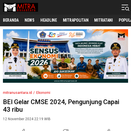
mitranusantara.id
Mitranya Masyarakat Indonesia
BERANDA
NEWS
HEADLINE
MITRAPOLITAN
MITRATANI
POPUL
mitranusantara.id
Ekonomi
BEI Gelar CMSE 2024, Pengunjung Capai
43 ribu
12 November 2024 22:19 WIB