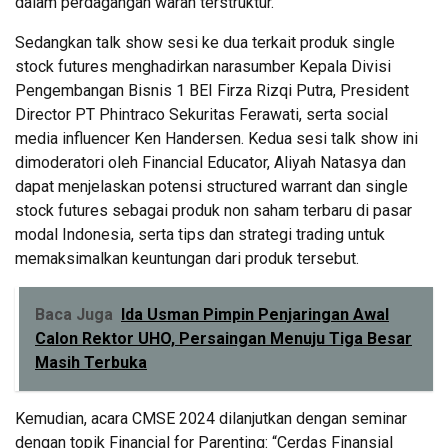
dalam perdagangan waran terstruktur.
Sedangkan talk show sesi ke dua terkait produk single
stock futures menghadirkan narasumber Kepala Divisi
Pengembangan Bisnis 1 BEI Firza Rizqi Putra, President
Director PT Phintraco Sekuritas Ferawati, serta social
media influencer Ken Handersen. Kedua sesi talk show ini
dimoderatori oleh Financial Educator, Aliyah Natasya dan
dapat menjelaskan potensi structured warrant dan single
stock futures sebagai produk non saham terbaru di pasar
modal Indonesia, serta tips dan strategi trading untuk
memaksimalkan keuntungan dari produk tersebut.
Baca Juga
Ida Usman Pimpin Penjaringan Awal
Calon Rektor UHO, Persaingan Menuju Tiga Besar
Masih Terbuka
Kemudian, acara CMSE 2024 dilanjutkan dengan seminar
dengan topik Financial for Parenting: “Cerdas Finansial