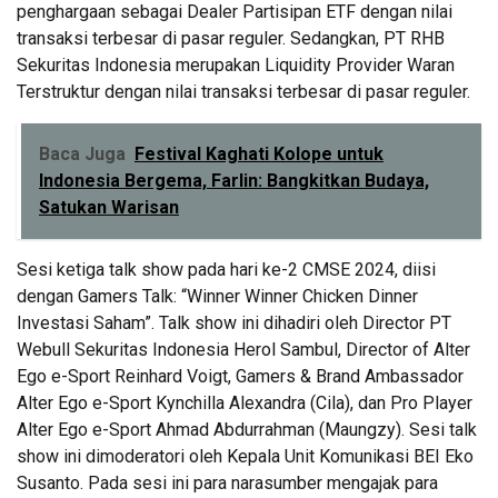
penghargaan sebagai Dealer Partisipan ETF dengan nilai
transaksi terbesar di pasar reguler. Sedangkan, PT RHB
Sekuritas Indonesia merupakan Liquidity Provider Waran
Terstruktur dengan nilai transaksi terbesar di pasar reguler.
Baca Juga
Festival Kaghati Kolope untuk
Indonesia Bergema, Farlin: Bangkitkan Budaya,
Satukan Warisan
Sesi ketiga talk show pada hari ke-2 CMSE 2024, diisi
dengan Gamers Talk: “Winner Winner Chicken Dinner
Investasi Saham”. Talk show ini dihadiri oleh Director PT
Webull Sekuritas Indonesia Herol Sambul, Director of Alter
Ego e-Sport Reinhard Voigt, Gamers & Brand Ambassador
Alter Ego e-Sport Kynchilla Alexandra (Cila), dan Pro Player
Alter Ego e-Sport Ahmad Abdurrahman (Maungzy). Sesi talk
show ini dimoderatori oleh Kepala Unit Komunikasi BEI Eko
Susanto. Pada sesi ini para narasumber mengajak para