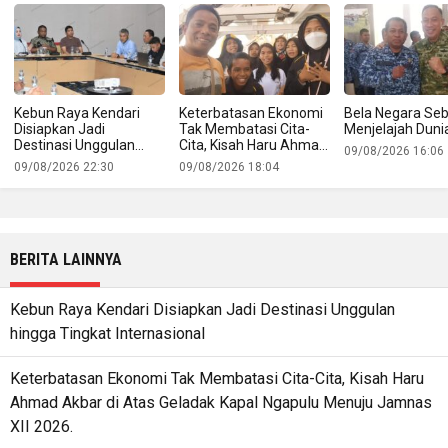
Kebun Raya Kendari
Keterbatasan Ekonomi
Bela Negara Se
Disiapkan Jadi
Tak Membatasi Cita-
Menjelajah Duni
Destinasi Unggulan
Cita, Kisah Haru Ahmad
09/08/2026 16:06
hingga Tingkat
Akbar di Atas Geladak
09/08/2026 22:30
09/08/2026 18:04
Internasional
Kapal Ngapulu Menuju
Jamnas XII 2026.
BERITA LAINNYA
Kebun Raya Kendari Disiapkan Jadi Destinasi Unggulan
hingga Tingkat Internasional
Keterbatasan Ekonomi Tak Membatasi Cita-Cita, Kisah Haru
Ahmad Akbar di Atas Geladak Kapal Ngapulu Menuju Jamnas
XII 2026.