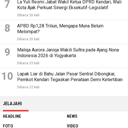
7
La Yuli Resmi Jabat Wakil Ketua DPRD Kendari, Wali
Kota Ajak Perkuat Sinergi Eksekutif-Legislatif
Dibaca 26 kali
8
APBD Rp1,28 Triliun, Mengapa Muna Belum
Melompat?
Dibaca 25 kali
9
Maliqa Aurora Janiqa Wakili Sultra pada Ajang Nona
Indonesia 2026 di Yogyakarta
Dibaca 23 kali
10
Lapak Liar di Bahu Jalan Pasar Sentral Dibongkar,
Pemkot Kendari Tegaskan Penataan Demi Ketertiban
Dibaca 22 kali
JELAJAHI
HEADLINE
NEWS
FOTO
VIDEO