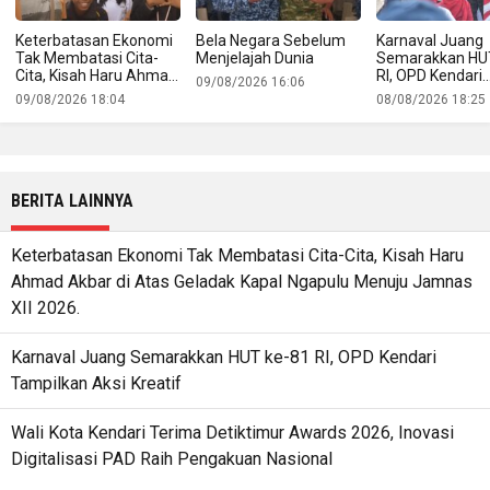
Keterbatasan Ekonomi
Bela Negara Sebelum
Karnaval Juang
Tak Membatasi Cita-
Menjelajah Dunia
Semarakkan HU
Cita, Kisah Haru Ahmad
RI, OPD Kendari
09/08/2026 16:06
Akbar di Atas Geladak
Tampilkan Aksi K
09/08/2026 18:04
08/08/2026 18:25
Kapal Ngapulu Menuju
Jamnas XII 2026.
BERITA LAINNYA
Keterbatasan Ekonomi Tak Membatasi Cita-Cita, Kisah Haru
Ahmad Akbar di Atas Geladak Kapal Ngapulu Menuju Jamnas
XII 2026.
Karnaval Juang Semarakkan HUT ke-81 RI, OPD Kendari
Tampilkan Aksi Kreatif
Wali Kota Kendari Terima Detiktimur Awards 2026, Inovasi
Digitalisasi PAD Raih Pengakuan Nasional