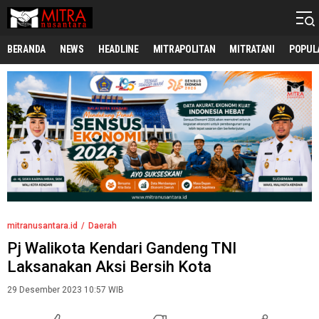
mitranusantara.id
Mitranya Masyarakat Indonesia
BERANDA
NEWS
HEADLINE
MITRAPOLITAN
MITRATANI
POPUL
mitranusantara.id
Daerah
Pj Walikota Kendari Gandeng TNI
Laksanakan Aksi Bersih Kota
29 Desember 2023 10:57 WIB