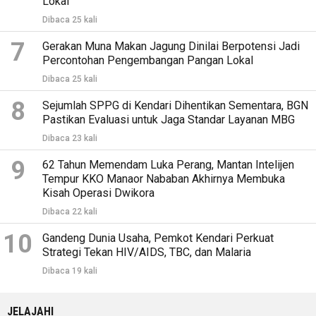
Lokal
Dibaca 25 kali
7
Gerakan Muna Makan Jagung Dinilai Berpotensi Jadi
Percontohan Pengembangan Pangan Lokal
Dibaca 25 kali
8
Sejumlah SPPG di Kendari Dihentikan Sementara, BGN
Pastikan Evaluasi untuk Jaga Standar Layanan MBG
Dibaca 23 kali
9
62 Tahun Memendam Luka Perang, Mantan Intelijen
Tempur KKO Manaor Nababan Akhirnya Membuka
Kisah Operasi Dwikora
Dibaca 22 kali
10
Gandeng Dunia Usaha, Pemkot Kendari Perkuat
Strategi Tekan HIV/AIDS, TBC, dan Malaria
Dibaca 19 kali
JELAJAHI