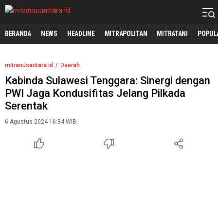
mitranusantara.id
Mitranya Masyarakat Indonesia
BERANDA
NEWS
HEADLINE
MITRAPOLITAN
MITRATANI
POPUL
mitranusantara.id
Daerah
Kabinda Sulawesi Tenggara: Sinergi dengan
PWI Jaga Kondusifitas Jelang Pilkada
Serentak
6 Agustus 2024 16:34 WIB