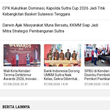
CPK Kukuhkan Dominasi, Kapolda Sultra Cup 2026 Jadi Titik
Kebangkitan Basket Sulawesi Tenggara
Darwin Ajak Masyarakat Muna Bersatu, KKMM Siap Jadi
Mitra Strategis Pembangunan Sultra
Wali Kota Kendari
Bank Indonesia Dorong
SPBU di Kendari
Terima Detiktimur
UMKM Sultra Naik
Diserbu Pembeli
Awards 2026, Inovasi
Kelas, Gekra Dibentuk
Pemkot Pastika
Digitalisasi PAD Raih
untuk Buka Jalan
Pasokan BBM T
07/08/2026 20:41
07/08/2026 14:41
07/08/2026 13:05
Pengakuan Nasional
Produk Lokal ke Pasar
Aman
Ekspor
BERITA LAINNYA