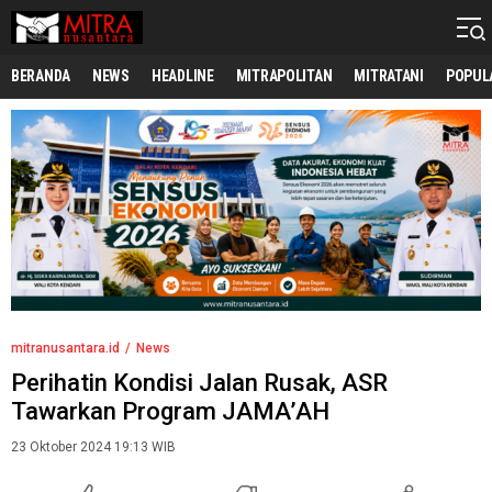
mitranusantara.id
Mitranya Masyarakat Indonesia
BERANDA
NEWS
HEADLINE
MITRAPOLITAN
MITRATANI
POPUL
mitranusantara.id
News
Perihatin Kondisi Jalan Rusak, ASR
Tawarkan Program JAMA’AH
23 Oktober 2024 19:13 WIB