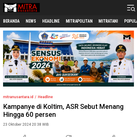
mitranusantara.id
Mitranya Masyarakat Indonesia
BERANDA
NEWS
HEADLINE
MITRAPOLITAN
MITRATANI
POPUL
mitranusantara.id
Headline
Kampanye di Koltim, ASR Sebut Menang
Hingga 60 persen
23 Oktober 2024 20:38 WIB