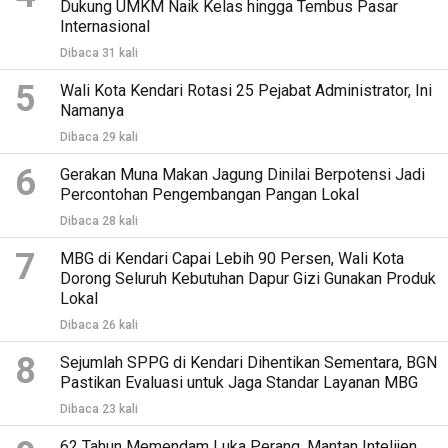
Dukung UMKM Naik Kelas hingga Tembus Pasar
Internasional
Dibaca 31 kali
5
Wali Kota Kendari Rotasi 25 Pejabat Administrator, Ini
Namanya
Dibaca 29 kali
6
Gerakan Muna Makan Jagung Dinilai Berpotensi Jadi
Percontohan Pengembangan Pangan Lokal
Dibaca 28 kali
7
MBG di Kendari Capai Lebih 90 Persen, Wali Kota
Dorong Seluruh Kebutuhan Dapur Gizi Gunakan Produk
Lokal
Dibaca 26 kali
8
Sejumlah SPPG di Kendari Dihentikan Sementara, BGN
Pastikan Evaluasi untuk Jaga Standar Layanan MBG
Dibaca 23 kali
62 Tahun Memendam Luka Perang, Mantan Intelijen